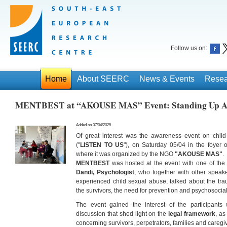
Follow us on:
Home
About SEERC
News & Events
Resea
MENTBEST at “AKOUSE MAS” Event: Standing Up Aga
Added on 07/04/2025
Of great interest was the awareness event on chi
("
LISTEN TO US
"), on Saturday 05/04 in the foyer 
where it was organized by the NGO
"AKOUSE MAS"
.
MENTBEST
was hosted at the event with one of the 
Dandi, Psychologist
, who together with other speak
experienced child sexual abuse, talked about the t
the survivors, the need for prevention and psychosocial 
The event gained the interest of the participants
discussion that shed light on the
legal framework
, as
concerning survivors, perpetrators, families and caregiv