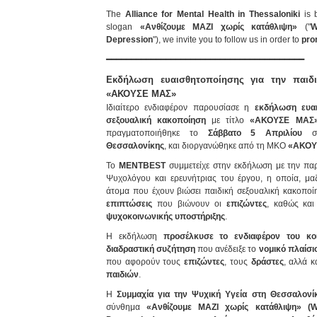
The
Alliance for Mental Health in Thessaloniki
is 
slogan
«Ανθίζουμε ΜΑΖΙ χωρίς κατάθλιψη»
("
W
Depression
"), we invite you to follow us in order to
pro
━━━━━━━━━━━━━━━━━━━━━━━━━━━━━━━━━━━━━━━━
Εκδήλωση ευαισθητοποίησης για την παιδι
«ΑΚΟΥΣΕ ΜΑΣ»
Ιδιαίτερο ενδιαφέρον παρουσίασε η
εκδήλωση ευαι
σεξουαλική κακοποίηση
με τίτλο
«ΑΚΟΥΣΕ ΜΑΣ»
πραγματοποιήθηκε το
Σάββατο 5 Απριλίου
στ
Θεσσαλονίκης
, και διοργανώθηκε από τη ΜΚΟ
«ΑΚΟΥ
Το
MENTBEST
συμμετείχε στην εκδήλωση με την πα
Ψυχολόγου και ερευνήτριας του έργου, η οποία, μαζ
άτομα που έχουν βιώσει παιδική σεξουαλική κακοποί
επιπτώσεις
που βιώνουν οι
επιζώντες
, καθώς και
ψυχοκοινωνικής υποστήριξης
.
Η εκδήλωση
προσέλκυσε το ενδιαφέρον του κο
διαδραστική συζήτηση
που ανέδειξε το
νομικό πλαίσι
που αφορούν τους
επιζώντες
, τους
δράστες
, αλλά κ
παιδιών
.
Η
Συμμαχία για την Ψυχική Υγεία στη Θεσσαλονί
σύνθημα
«Ανθίζουμε ΜΑΖΙ χωρίς κατάθλιψη» 