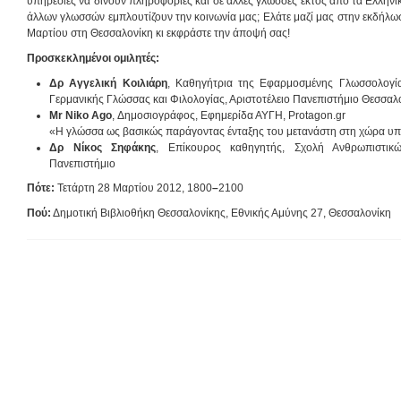
υπηρεσίες να δίνουν πληροφορίες και σε άλλες γλώσσες εκτός από τα Ελληνι
άλλων γλωσσών εμπλουτίζουν την κοινωνία μας; Ελάτε μαζί μας στην εκδήλω
Μαρτίου στη Θεσσαλονίκη κι εκφράστε την άποψή σας!
Προσκεκλημένοι ομιλητές:
Δρ Αγγελική Κοιλιάρη
, Καθηγήτρια της Εφαρμοσμένης Γλωσσολογία
Γερμανικής Γλώσσας και Φιλολογίας, Αριστοτέλειο Πανεπιστήμιο Θεσσαλ
Mr
Niko
Ago
, Δημοσιογράφος, Εφημερίδα ΑΥΓΗ, Protagon.gr
«Η γλώσσα ως βασικώς παράγοντας ένταξης του μετανάστη στη χώρα υ
Δρ Νίκος Σηφάκης
, Επίκουρος καθηγητής, Σχολή Ανθρωπιστικ
Πανεπιστήμιο
Πότε:
Τετάρτη 28 Μαρτίου 2012, 1800
–
2100
Πού:
Δημοτική Βιβλιοθήκη Θεσσαλονίκης, Εθνικής Αμύνης 27, Θεσσαλονίκη