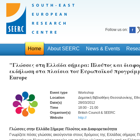
Follow us on:
Home
About SEERC
News & Events
Resea
"Γλώσσες στη Ελλάδα σήμερα: Πλούτος και διαφο
εκδήλωση στα πλαίσια του Ευρωπαϊκού προγράμμ
Europe
Event type
Workshop
Location
Δημοτική Βιβλιοθήκη Θεσσαλονίκης, Εθν
Date(s)
28/03/2012
Time
18:00 - 21:00
Organiser(s)
British Council & SEERC
Website
http://
Γλώσσες στην Ελλάδα Σήμερα: Πλούτος και Διαφορετικότητα
Γνωρίζετε πόσες γλώσσες ακούγονται στους δρόμους της Ελλάδας σήμερα; Πισ