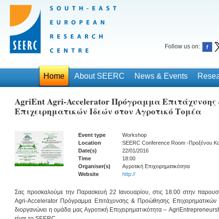
Follow us on:
Home
About SEERC
News & Events
Resea
AgriEnt Agri-Accelerator Πρόγραμμα Επιτάχυνσης
Επιχειρηματικών Ιδεών στον Αγροτικό Τομέα
Event type
Workshop
Location
SEERC Conference Room -Προξένου Κο
Date(s)
22/01/2016
Time
18:00
Organiser(s)
Αγροτική Επιχειρηματικότητα
Website
http://
Σας προσκαλούμε την Παρασκευή 22 Ιανουαρίου, στις 18:00 στην παρουσί
Agri-Accelerator Πρόγραμμα Επιτάχυνσης & Προώθησης Επιχειρηματικών Ι
διοργανώνει η ομάδα μας Αγροτική Επιχειρηματικότητα – AgriEntrepreneurs
είναι το SEERC.