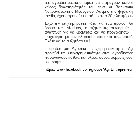
του αγροδιατροφικού τομέα να παράγουν καινοτ
χώρος δραστηριότητάς του είναι οι Βαλκανι
Νοτιοανατολικής Μεσογείου. Λάτρης της ψηφιακή
media, έχει παρουσία σε πάνω από 20 πλατφόρμε
Έχω την επιχειρηματική ιδέα για ένα προϊόν, λ
δρόμο των startups, αναζητώντας συνιδρυτές
ανάπτυξη για να ξεκινήσω και να προχωρήσω;
επιχείρηση με τον κλασικό τρόπο και τους δικού
Ελάτε να το συζητήσουμε!
Η ομάδας μας Αγροτική Επιχειρηματικότητα - Agr
προωθεί την επιχειρηματικότητα στον αγροδιατροφ
παραγωγούς καθώς και όλους όσους συμμετέχουν
στο ράφι».
https
://
www
.
facebook
.
com
/
groups
/
AgriEntrepreneur