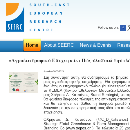
Follow us on:
Home
About SEERC
News & Events
Resea
«Αγροδιατροφικό Επιχειρείν: Πώς υλοποιώ την ιδ
Added on 26/05/2015
Στη συνάντηση αυτή, θα συζητήσουμε τα βήματα γ
μιας αγροδιατροφικής επιχείρησης. Θα χρησιμοπ
ένα έτοιμο επιχειρηματικό πλάνο (businessplan
το ΚΕΜΕΛ (Κέντρο Εθελοντών Mάνατζερ Ελλάδος)
μας Χρήστος Δ. Κατσάνος, Brand Strategist, με α
θα φωτίσει διάφορες πλευρές της επιχειρηματικότ
και θα εξηγήσει σε βάθος τη διαφορά μεταξύ 
ξεκινούν με την επιχειρηματική τους ιδέα και αυτώ
επιχείρηση.
ΟΧρήστος Δ. Κατσάνος (@C_D_Katsanos) 
Strategist/Total Greenhouse & Farm Management 
Branding Co (
www.tropos.gr
). Τα τελευταία 25 χρό