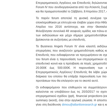
Επιχειρηματικούς Αγγέλους και Επενδυτές δηλώνοντα
Forum ΙV που συνδιοργανώνεται από την Ατλαντίς Συμβ
και θα πραγματοποιηθεί το Σάββατο, 8 Απριλίου 2017,
Το παρόν forum αποτελεί τη φυσική συνέχεια τ
ολοκληρώθηκαν με επιτυχία και έλαβαν χώρα στην Αθήν
Απρίλιο του 2016 αντίστοιχα, και στην Θεσσαλ
Φιλοξένησαν συνολικά 48 νεοφυείς ομάδες και πάνω α
των εκδηλώσεων και μέχρι σήμερα χρηματοδοτήθηκα
βρίσκονται σε συζητήσεις με επενδυτές.
Το Business Angels Forum IV είναι κλειστή εκδήλω
επιχειρήσεις που αναζητούν χρηματοδότηση καθώς κα
Επενδυτές που ενδιαφέρονται να προχωρήσουν σε σχετ
του forum είναι η παρουσίαση των επιχειρηματικών 
επενδυτικό κοινό και η πρόσβαση σε πηγές χρηματοδό
20.000€ έως 500.000€. Η παρουσίαση των επι
Επιχειρηματικούς Αγγέλους/ Επενδυτές θα λάβει χώρα
διάρκεια του οποίου θα υπάρξει παρουσίαση των πιο
προτάσεων που θα επιλεγούν για το σκοπό αυτό.
Οι ενδιαφερόμενοι που επιθυμούν να συμμετάσχουν
καλούνται να υποβάλουν έως τις 20/3/2017 το σχετ
επιχειρηματικού σχεδίου (ppt), financial projections (e
summary (word), όλα στην αγγλική γλώσσα. Η αποστο
γίνει στη διεύθυνση
dimou@atlantisresearch.gr
και η 