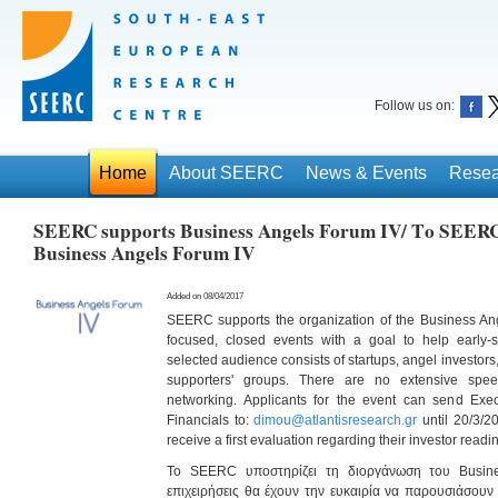
Follow us on:
Home
About SEERC
News & Events
Resea
SEERC supports Business Angels Forum IV/ Το SEER
Business Angels Forum IV
Added on 08/04/2017
SEERC supports the organization of the Business Ang
focused, closed events with a goal to help early-
selected audience consists of startups, angel investors
supporters' groups. There are no extensive spee
networking. Applicants for the event can send Ex
Financials to:
dimou@atlantisresearch.gr
until 20/3/2
receive a first evaluation regarding their investor readi
Το SEERC υποστηρίζει τη διοργάνωση του Busine
επιχειρήσεις θα έχουν την ευκαιρία να παρουσιάσουν 