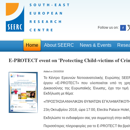
Follow us on:
Home
About SEERC
News & Events
Resea
Ε-PROTECT event on 'Protecting Child-victims of Cr
Added on 23/10/2018
Το Κέντρο Ερευνών Νοτιοανατολικής Ευρώπης SEERC
έργου «E-PROTECT» που υλοποιείται υπό τη χρη
Δικαιοσύνης της Ευρωπαϊκής Ένωσης, έχει την τιμή
Εκδήλωση με θέμα:
«ΠΡΟΣΤΑΣΙΑ ΑΝΗΛΙΚΩΝ ΘΥΜΑΤΩΝ ΕΓΚΛΗΜΑΤΙΚΟΤΗ
23η Οκτωβρίου 2018, ώρα 17:00, Electra Palace Hotel
Εκδηλώστε το ενδιαφέρον σας για συμμετοχή στην εκ
Περισσότερες πληροφορίες για το E-PROTECT θα βρείτ