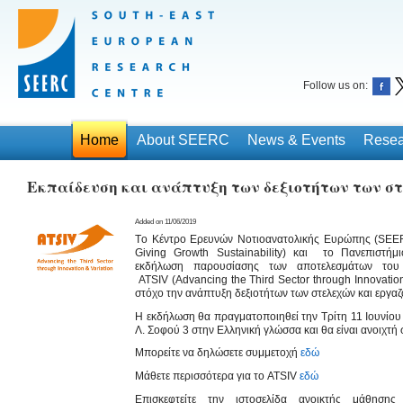
Follow us on:
Home
About SEERC
News & Events
Resea
Εκπαίδευση και ανάπτυξη των δεξιοτήτων των σ
Added on 11/06/2019
T
ο Κέντρο Ερευνών Νοτιοανατολικής Ευρώπης (
SEE
Giving Growth Sustainability
) και το Πανεπιστήμ
εκδήλωση παρουσίασης των αποτελεσμάτων το
ATSIV
(
Advancing the Third Sector through Innovatio
στόχο την ανάπτυξη δεξιοτήτων των στελεχών και εργα
Η εκδήλωση θα πραγματοποιηθεί την Τρίτη 11 Ιουνίου
Λ. Σοφού 3 στην Ελληνική γλώσσα και θα είναι ανοιχτή 
Μπορείτε να δηλώσετε συμμετοχή
εδώ
Μάθετε περισσότερα για το
ATSIV
εδώ
Επισκεφτείτε την ιστοσελίδα ανοικτής μάθηση