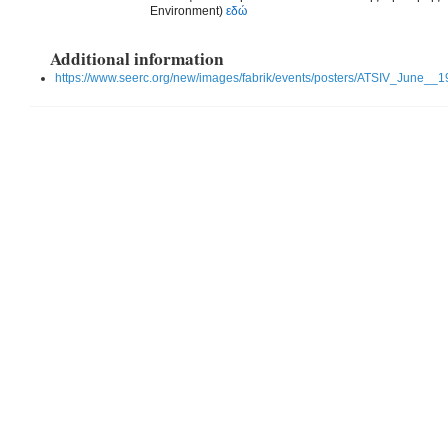
Environment
)
εδώ
Additional information
https://www.seerc.org/new/images/fabrik/events/posters/ATSIV_June__1