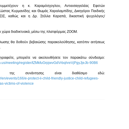
υμμετέχουν η κ. Καραμόσχογλου, Αντιεισαγγελέας Εφετών 
 Κώστας Κυρμανίδης και Θωμάς Χαραλαμπίδης, Δικηγόροι Παιδικής 
ΣΙΣ, καθώς και η Δρ. Στέλλα Καραπά, δικαστική ψυχολόγος/
ι χώρα διαδικτυακά, μέσω της πλατφόρμας ZOOM.
ήλωσης θα δοθούν βεβαιώσης παρακολούθησης, κατόπιν αιτήσεως 
.
Αν επιθυμείτε να εγγραφείτε, μπορείτε να ακολουθήσετε τον παρακάτω σύνδεσμο: 
m.us/meeting/register/tZMkfuGrpjwvGdVrbqhreVjPgyJjeJb-90B6
Το πρόγραμμα της συνάντησης είναι διαθέσιμο εδώ: 
/#/en/events/166/e-protect-ii-child-friendly-justice-child-refugees-
s-victims-of-violence