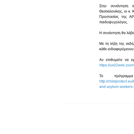
Στην συνάντηση σ
Θεσσαλονίκης, οι κ.
Προστασίας της ΑΡ
παιδοψυχολόγος.
Η συνάντηση θα λάβε
Με τη λήξη της εκδ
κάθε ενδιαφερόμενου
https://us02web.zoo
http://childprotect.eu
and-asylum-seekers-a