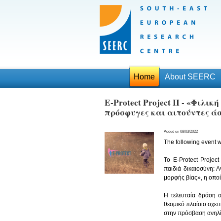
Home
About SEERC
E-Protect Project II - «Φιλι
πρόσφυγες και αιτούντες ά
Added on 08/03/2022
The following event w
Το 
E-Protect Project
παιδιά δικαιοσύνη: 
μορφής βίας», η οποί
Η τελευταία δράση 
θεσμικό πλαίσιο σχετ
στην πρόσβαση ανηλί