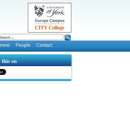
ramme
People
Contact
 this on