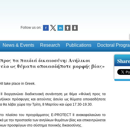
Follow us on:
News & Events
Research
Publications
Doctoral Prog
κή προς τα παιδιά δικαιοσύνη: Ανήλικοι
Share
συλο ως θύματα οποιασδήποτε μορφής βίας»
ill take place in Greek.
 II διοργανώνει διαδικτυακή συνάντηση με θέμα «Φιλική προς τα 
Ανήλικοι πρόσφυγες και αιτούντες άσυλο ως θύματα οποιασδήποτε 
α θα λάβει χώρα την Τρίτη, 8 Μαρτίου και ώρα 17.30-19.30.
στο πλαίσιο του προγράμματος E-PROTECT II ανακεφαλαιώνει το 
ικά με την προστασία των ανηλίκων θυμάτων βίας και επικεντρώνεται 
κων προσφύγων στο σύστημα ποινικής δικαιοσύνης.