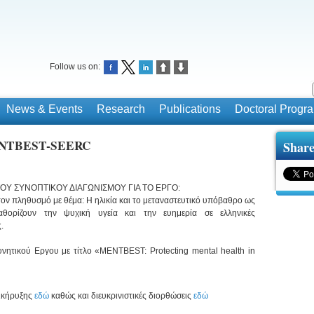
Follow us on:
News & Events
Research
Publications
Doctoral Prog
ENTBEST-SEERC
Share
ΟΥ ΣΥΝΟΠΤΙΚΟΥ ΔΙΑΓΩΝΙΣΜΟΥ ΓΙΑ ΤΟ ΕΡΓΟ:
ον πληθυσμό με θέμα: Η ηλικία και το μεταναστευτικό υπόβαθρο ως
θορίζουν την ψυχική υγεία και την ευημερία σε ελληνικές
.
υνητικού Εργου με τίτλο «MENTBEST: Protecting mental health in
δικήρυξης
εδώ
καθώς και διευκρινιστικές διορθώσεις
εδώ