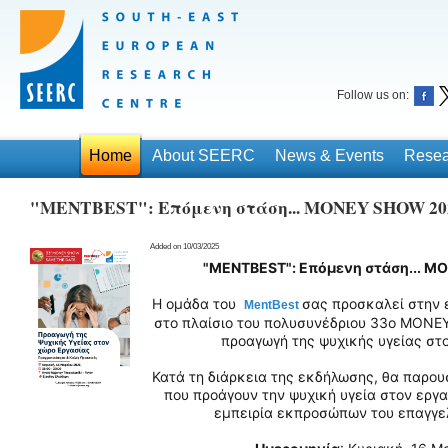
Follow us on:
Home
About SEERC
News & Events
Resea
"MENTBEST": Επόμενη στάση... MONEY SHOW 202
Added on 10/03/2025
"MENTBEST": Επόμενη στάση... M
Η ομάδα του
σας προσκαλεί στην 
MentBest
στο πλαίσιο του πολυσυνέδριου 33ο MONE
προαγωγή της ψυχικής υγείας στ
Κατά τη διάρκεια της εκδήλωσης, θα παρο
που προάγουν την ψυχική υγεία στον εργ
εμπειρία εκπροσώπων του επαγγε