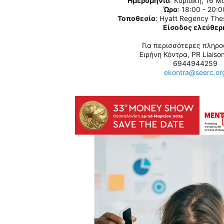
Ημερομηνία
: Κυριακή, 16 Μ
Ώρα
: 18:00 - 20:0
Τοποθεσία
: Hyatt Regency Thes
Είσοδος ελεύθερ
Για περισσότερες πληρο
Ειρήνη Κόντρα, PR Liaiso
6944944259
ekontra@seerc.or